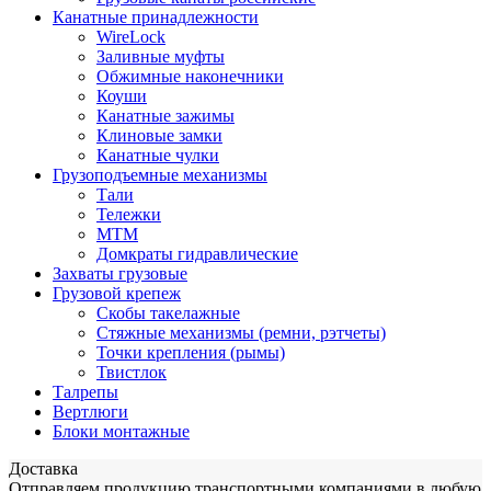
Канатные принадлежности
WireLock
Заливные муфты
Обжимные наконечники
Коуши
Канатные зажимы
Клиновые замки
Канатные чулки
Грузоподъемные механизмы
Тали
Тележки
МТМ
Домкраты гидравлические
Захваты грузовые
Грузовой крепеж
Скобы такелажные
Стяжные механизмы (ремни, рэтчеты)
Точки крепления (рымы)
Твистлок
Талрепы
Вертлюги
Блоки монтажные
Доставка
Отправляем продукцию транспортными компаниями в любую