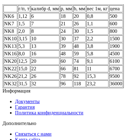
г/п, т
калибр d, мм
р, мм
b, мм
вес 1м, кг
цена
NK6
1,12
6
18
20
0,8
500
NK7
1,5
7
21
26
1,1
600
NK8
2,0
8
24
30
1,5
800
NK10
3,15
10
30
37
2,2
1500
NK13
5,3
13
39
48
3,8
1900
NK16
8,0
16
48
59
5,8
4500
NK20
12,5
20
60
74
9,1
6100
NK22
15,0
22
66
81
11
6700
NK26
21,2
26
78
92
15,3
9500
NK32
31,5
32
96
118
23,2
36000
Информация
Документы
Гарантия
Политика конфиденциальности
Дополнительно
Связаться с нами
Карта сайта