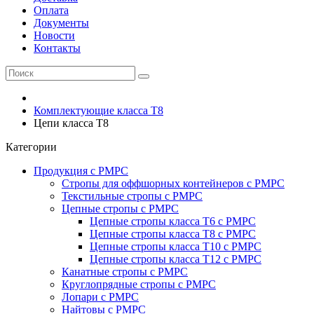
Оплата
Документы
Новости
Контакты
Комплектующие класса Т8
Цепи класса T8
Категории
Продукция с РМРС
Стропы для оффшорных контейнеров с РМРС
Текстильные стропы с РМРС
Цепные стропы с РМРС
Цепные стропы класса T6 с РМРС
Цепные стропы класса T8 с РМРС
Цепные стропы класса T10 с РМРС
Цепные стропы класса T12 с РМРС
Канатные стропы с РМРС
Круглопрядные стропы с РМРС
Лопари с РМРС
Найтовы с РМРС