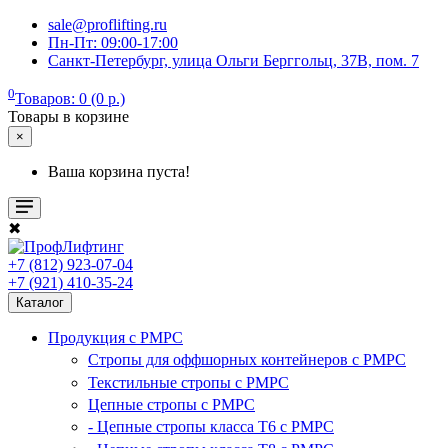
sale@proflifting.ru
Пн-Пт: 09:00-17:00
Санкт-Петербург, улица Ольги Берггольц, 37В, пом. 7
0
Товаров: 0 (0 р.)
Товары в корзине
×
Ваша корзина пуста!
✖
+7 (812) 923-07-04
+7 (921) 410-35-24
Каталог
Продукция с РМРС
Стропы для оффшорных контейнеров с РМРС
Текстильные стропы с РМРС
Цепные стропы с РМРС
- Цепные стропы класса T6 с РМРС